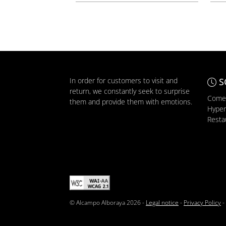
In order for customers to visit and
S
return, we constantly seek to surprise
Comer
them and provide them with emotions.
Hyper
Resta
© Alcampo Alboraya 2026 -
Legal notice
-
Privacy Policy
-