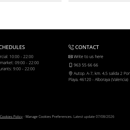
CHEDULES
CONTACT
cial: 10:00 - 22:00
Write to us here
market: 09:00 - 22:00
963 55 66 66
urants: 9:00 - 22:00
Autop. A-7, km. 4,5 salida 2 Por
Playa, 46120 - Alboraya (Valencia)
Cookies Policy
-
Manage Cookies Preferences
. Latest update
07/08/2026