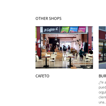
OTHER SHOPS
CAFETO
BUR
¿Te 
pued
orgu
clie
una..