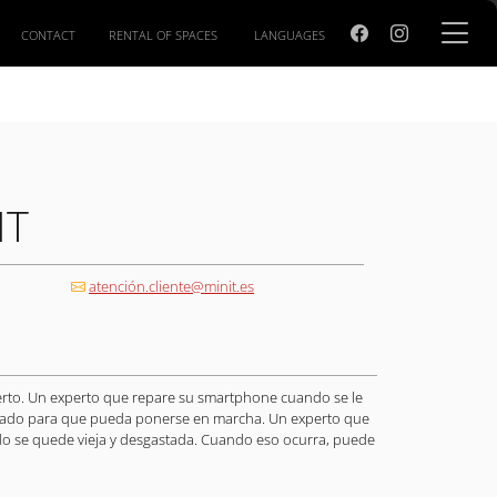
CONTACT
RENTAL OF SPACES
LANGUAGES
IT
atención.cliente@minit.es
erto. Un experto que repare su smartphone cuando se le
lzado para que pueda ponerse en marcha. Un experto que
do se quede vieja y desgastada. Cuando eso ocurra, puede