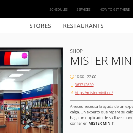
SCHEDULES
SERVICES
HOW TO GET THERE
STORES
RESTAURANTS
SHOP
MISTER MIN
10:00 - 22:00
963712639
https://misterminit.eu/
A veces necesita la ayuda de un exp
caiga. Un experto que repare su ca
haga un duplicado de su llave cuan
confiar en
MISTER MINIT
.