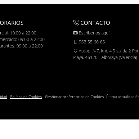
ORARIOS
CONTACTO
cial: 10:00 a 22.00
Escríbenos aquí
mercado: 09:00 a 22:00
963 55 66 66
urantes: 09:00 a 22:00
Autop. A-7, km. 4,5 salida 2 Por
Playa, 46120 - Alboraya (Valencia)
cidad
-
Política de Cookies
-
Gestionar preferencias de Cookies
. Última actualizació