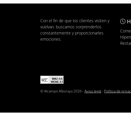
Con el fin de que los clientes visiten y
H
vuelvan, buscamos sorprenderlos
Comer
constantemente y proporcionarles
Hiper
emociones.
Resta
© Alcampo Alboraya 2026 -
Aviso legal
-
Política de priva