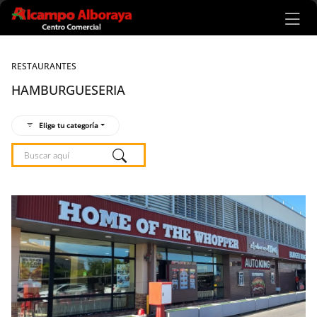
Ir al contenido principal
RESTAURANTES
HAMBURGUESERIA
Elige tu categoría
Listado de locales