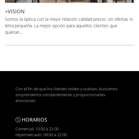
+VISION
Somos la óptica con la mejor relación calidad-precio: sin ofertas ni
letra pequeña. La mejor opción para aquellos clientes que
quieran...
Con el fin de que los clientes visiten y vuelvan, buscamos
sorprenderlos constantemente y proporcionarles
emociones.
HORARIOS
Comercial: 10:00 a 22.00
Hipermercado: 09:00 a 22:00