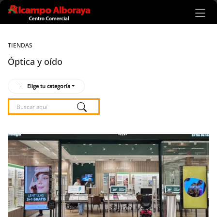
Ir al contenido principal
TIENDAS
Óptica y oído
Elige tu categoría
Listado de locales